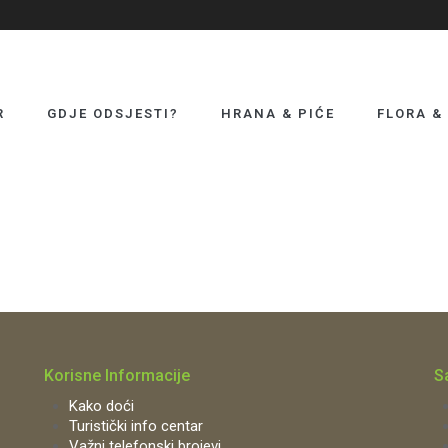
R
GDJE ODSJESTI?
HRANA & PIĆE
FLORA &
Korisne Informacije
S
Kako doći
Turistički info centar
Važni telefonski brojevi