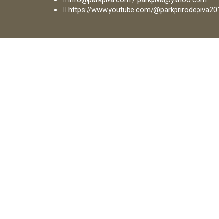
info@parkpiva.com / parkpiva@yahoo.com
https://www.youtube.com/@parkprirodepiva20