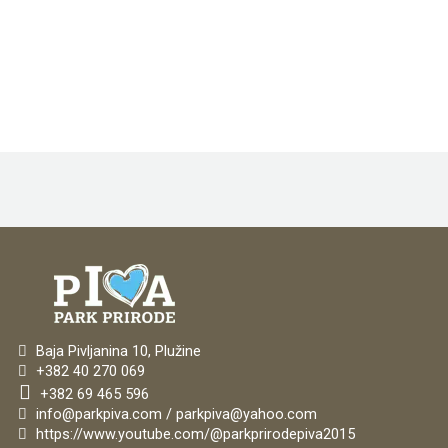
Sunset:
8:01 pm
43 %
1018 mb
3 mph
Weather from OpenWeatherMap
Baja Pivljanina 10, Plužine
+382 40 270 069
+382 69 465 596
info@parkpiva.com / parkpiva@yahoo.com
https://www.youtube.com/@parkprirodepiva2015