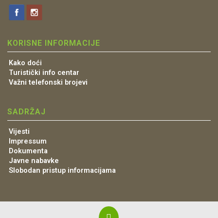
KORISNE INFORMACIJE
Kako doći
Turistički info centar
Važni telefonski brojevi
SADRŽAJ
Vijesti
Impressum
Dokumenta
Javne nabavke
Slobodan pristup informacijama
© 2024 Powered & Designed with
by
www.izradasajta.me