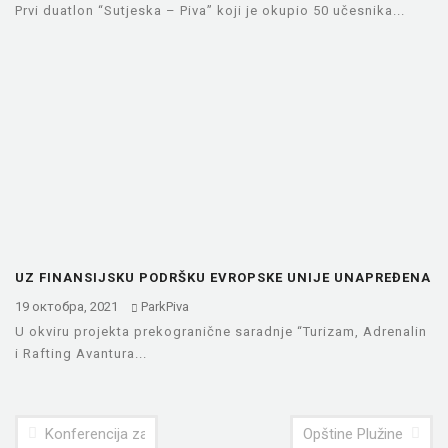
Prvi duatlon “Sutjeska – Piva” koji je okupio 50 učesnika...
UZ FINANSIJSKU PODRŠKU EVROPSKE UNIJE UNAPREĐENA
SARADNJA OPŠTINSKIH SLUŽBI ZAŠTITE…
19 октобра, 2021
ParkPiva
U okviru projekta prekogranične saradnje “Turizam, Adrenalin
i Rafting Avantura...
Konferencija za novinare u Foči
Opštine Plužine i Foča