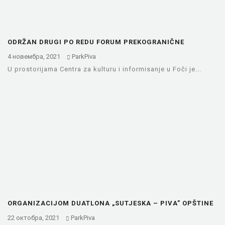
ODRŽAN DRUGI PO REDU FORUM PREKOGRANIČNE
SARADNJE OPŠTINA FOČE I…
4 новембра, 2021
ParkPiva
U prostorijama Centra za kulturu i informisanje u Foči je...
ORGANIZACIJOM DUATLONA „SUTJESKA – PIVA” OPŠTINE
FOČA I PLUŽINE ZAVRŠILE…
22 октобра, 2021
ParkPiva