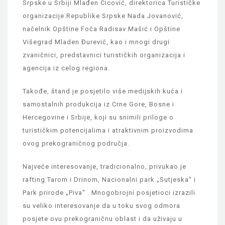
Srpske u Srbiji Mlađen Cicović, direktorica Turističke
organizacije Republike Srpske Nada Jovanović,
načelnik Opštine Foča Radisav Mašić i Opštine
Višegrad Mladen Đurević, kao i mnogi drugi
zvaničnici, predstavnici turističkih organizacija i
agencija iz celog regiona.
Takođe, štand je posjetilo više medijskih kuća i
samostalnih produkcija iz Crne Gore, Bosne i
Hercegovine i Srbije, koji su snimili priloge o
turističkim potencijalima i atraktivnim proizvodima
ovog prekograničnog područja.
Najveće interesovanje, tradicionalno, privukao je
rafting Tarom i Drinom, Nacionalni park „Sutjeska“ i
Park prirode „Piva“ . Mnogobrojni posjetioci izrazili
su veliko interesovanje da u toku svog odmora
posjete ovu prekograničnu oblast i da uživaju u