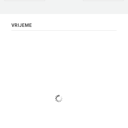
VRIJEME
Plužine
Plužine, ME
6:55 am,
авг 6, 2026
19
°C
Clear Sky
Wind Gust:
3 mph
Clouds:
0%
Visibility:
0 km
Sunrise:
5:40 am