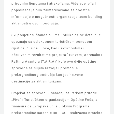
prirodnim ljepotama i atrakcijama. Više agencija i
pojedinaca je bilo zainteresovano za dodatne
informacije o mogućnosti organizacije team-building
aktivnosti u ovom području.
Svi posjetioci štanda su imali prilike da se detaljnije
upoznaju sa celokupnom turističkom ponudom
Opština Plužine i Foče, kao i aktivnostima i
očekivanim rezultatima projekta ”Turizam, Adrenalin i
Rafting Avantura (T.A.R.A)” koje ove dvije opštine
sprovode sa ciljem razvoja i promocije
prekograničnog područja kao jedinstvene
destinacije za aktivni turizam.
Projekat se sprovodi u saradnji sa Parkom prirode
„Piva“ i Turističkom organizacijom Opštine Foča, a
finansira ga Evropska unija u okviru Programa
prekogranične saradnje BiH i CG. Realizacija projekta