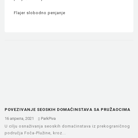
Flajer slobodno penjanje
POVEZIVANJE SEOSKIH DOMAĆINSTAVA SA PRUŽAOCIMA
USLUGA U OBLASTI TURIZMA
16 априла, 2021
ParkPiva
U cilju osnaživanja seoskih domaćinstava iz prekograničnog
područja Foča-Plužine, kroz...