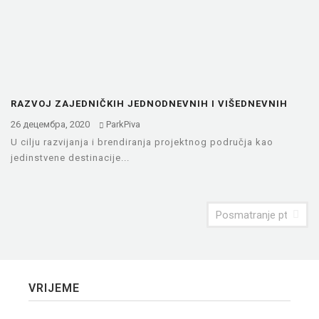
RAZVOJ ZAJEDNIČKIH JEDNODNEVNIH I VIŠEDNEVNIH
TURA
26 децембра, 2020
ParkPiva
U cilju razvijanja i brendiranja projektnog područja kao
jedinstvene destinacije...
Posmatranje ptica i divl
VRIJEME
Plužine