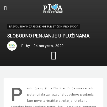
RAZVOJ NOVIH ZAJEDNICKIH TURISTIČKIH PROIZVODA
SLOBODNO PENJANJE U PLUŽINAMA
by
24 августа, 2020
P
odručje opština Plužine i Foča ima velikih
potencijala za razvoj slobodnog penjanja
kao nove turističke atrakcije. U okviru
projekta biće uređeno penjalište i instalirani smjerovi