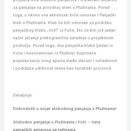
za penjanje na prirodnoj steni u Plužinama. Pored
toga, u okviru ove aktivnosti biće osnovan i Penjački
klub u Plužinama. Klub će biti osnovan uz podršku
penjačkog kluba „Volf“ iz Foče, što će biti još jedan
način jačanja prekogranične saradnje u projektnom
području. Pored toga, dva penjačka kluba (jedan iz
Foče i novoosnovani iz Plužina) doprineće
popularizaciji ovog sporta među decom i omladinom
i podržaće održivost stena kao turistički proizvod.
Detaljnije:
Dobrodošli u svijet slobodnog penjanja u Plužinama!
Slobodno penjanje u Plužinama i Foči – lista
penjačkih smjerova sa težinama