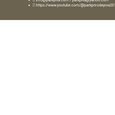
info@parkpiva.com / parkpiva@yahoo.com
https://www.youtube.com/@parkprirodepiva20