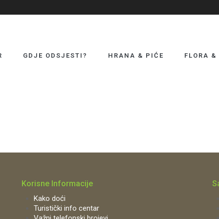
R
GDJE ODSJESTI?
HRANA & PIĆE
FLORA &
Korisne Informacije
S
Kako doći
Turistički info centar
Važni telefonski brojevi